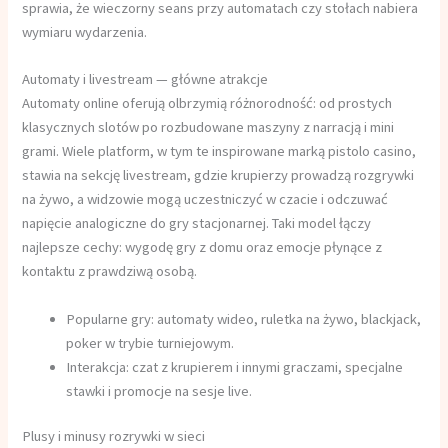
sprawia, że wieczorny seans przy automatach czy stołach nabiera
wymiaru wydarzenia.
Automaty i livestream — główne atrakcje
Automaty online oferują olbrzymią różnorodność: od prostych
klasycznych slotów po rozbudowane maszyny z narracją i mini
grami. Wiele platform, w tym te inspirowane marką pistolo casino,
stawia na sekcję livestream, gdzie krupierzy prowadzą rozgrywki
na żywo, a widzowie mogą uczestniczyć w czacie i odczuwać
napięcie analogiczne do gry stacjonarnej. Taki model łączy
najlepsze cechy: wygodę gry z domu oraz emocje płynące z
kontaktu z prawdziwą osobą.
Popularne gry: automaty wideo, ruletka na żywo, blackjack,
poker w trybie turniejowym.
Interakcja: czat z krupierem i innymi graczami, specjalne
stawki i promocje na sesje live.
Plusy i minusy rozrywki w sieci