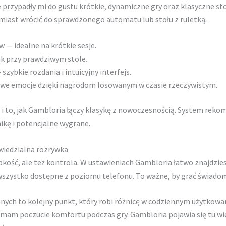
przypadły mi do gustu krótkie, dynamiczne gry oraz klasyczne stoły
miast wrócić do sprawdzonego automatu lub stołu z ruletką.
— idealne na krótkie sesje.
ak przy prawdziwym stole.
zybkie rozdania i intuicyjny interfejs.
owe emocje dzięki nagrodom losowanym w czasie rzeczywistym.
e i to, jak Gambloria łączy klasykę z nowoczesnością. System rek
ikę i potencjalne wygrane.
wiedzialna rozrywka
bkość, ale też kontrola. W ustawieniach Gambloria łatwo znajdzi
szystko dostępne z poziomu telefonu. To ważne, by grać świadomi
nych to kolejny punkt, który robi różnicę w codziennym użytkowa
że mam poczucie komfortu podczas gry. Gambloria pojawia się tu 