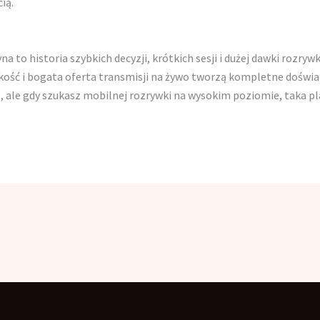
ią.
a to historia szybkich decyzji, krótkich sesji i dużej dawki rozry
bkość i bogata oferta transmisji na żywo tworzą kompletne doświa
 ale gdy szukasz mobilnej rozrywki na wysokim poziomie, taka pla