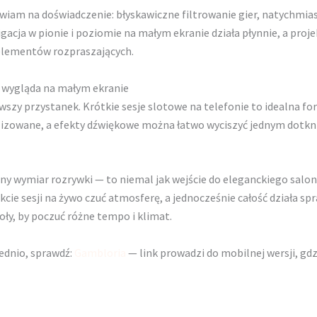
stawiam na doświadczenie: błyskawiczne filtrowanie gier, natychm
acja w pionie i poziomie na małym ekranie działa płynnie, a proje
elementów rozpraszających.
o wygląda na małym ekranie
rwszy przystanek. Krótkie sesje slotowe na telefonie to idealna f
izowane, a efekty dźwiękowe można łatwo wyciszyć jednym dotkn
ny wymiar rozrywki — to niemal jak wejście do eleganckiego salonu.
akcie sesji na żywo czuć atmosferę, a jednocześnie całość działa s
ły, by poczuć różne tempo i klimat.
ednio, sprawdź:
Gambloria
— link prowadzi do mobilnej wersji, gdz