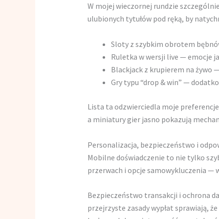
W mojej wieczornej rundzie szczególnie 
ulubionych tytułów pod ręką, by natych
Sloty z szybkim obrotem bębnów 
Ruletka w wersji live — emocje j
Blackjack z krupierem na żywo — s
Gry typu “drop & win” — dodatk
Lista ta odzwierciedla moje preferencj
a miniatury gier jasno pokazują mechan
Personalizacja, bezpieczeństwo i odpo
Mobilne doświadczenie to nie tylko szy
przerwach i opcje samowykluczenia — w
Bezpieczeństwo transakcji i ochrona da
przejrzyste zasady wypłat sprawiają, 