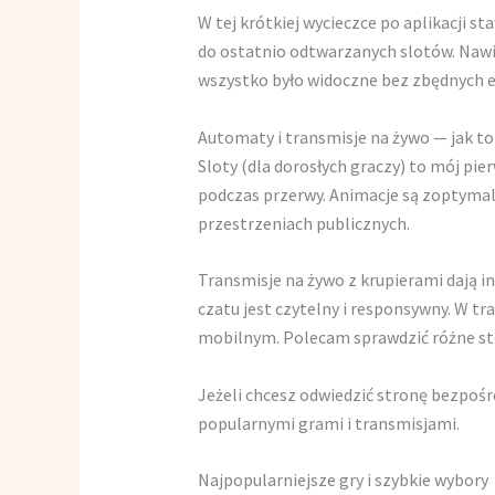
W tej krótkiej wycieczce po aplikacji 
do ostatnio odtwarzanych slotów. Nawig
wszystko było widoczne bez zbędnych 
Automaty i transmisje na żywo — jak t
Sloty (dla dorosłych graczy) to mój pie
podczas przerwy. Animacje są zoptymal
przestrzeniach publicznych.
Transmisje na żywo z krupierami dają in
czatu jest czytelny i responsywny. W tr
mobilnym. Polecam sprawdzić różne sto
Jeżeli chcesz odwiedzić stronę bezpośr
popularnymi grami i transmisjami.
Najpopularniejsze gry i szybkie wybory