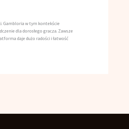
wki. Gambloria w tym kontekście
dczenie dla dorosłego gracza. Zawsze
tforma daje dużo radości i łatwość
Articolo successivo
→