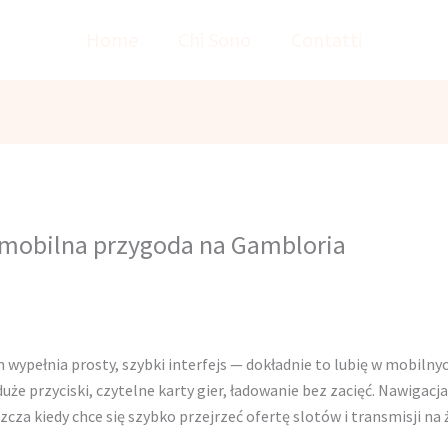
Home
Chi Sono
Contatti
 mobilna przygoda na Gambloria
an wypełnia prosty, szybki interfejs — dokładnie to lubię w mobil
że przyciski, czytelne karty gier, ładowanie bez zacięć. Nawigacja 
zcza kiedy chce się szybko przejrzeć ofertę slotów i transmisji na 