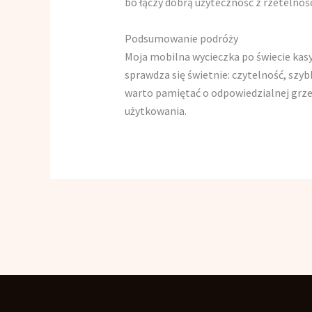
bo łączy dobrą użyteczność z rzetelnośc
Podsumowanie podróży
Moja mobilna wycieczka po świecie kasyn
sprawdza się świetnie: czytelność, szy
warto pamiętać o odpowiedzialnej grze,
użytkowania.
←
Articolo precedente