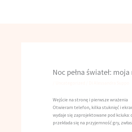
Vai
Fabbri Avv. Guido
al
contenuto
Noc pełna świateł: moja
/
Uncategorized
/ Di
Alessandra Suppo
Wejście na stronę i pierwsze wrażenia
Otwieram telefon, kilka stuknięć i ekr
wydaje się zaprojektowane pod kciuka: du
przekłada się na przyjemność gry, zwłas