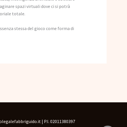
inare spazi virtuali dove ci si potrà
riale totale.
essenza stessa del gioco come forma di
Articolo successivo
→
legalefabbriguido.it
| P.I. 02011380397