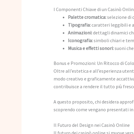
I Componenti Chiave di un Casinò Online
Palette cromatica:
selezione di 
Tipografia:
caratteri leggibili e
Animazioni:
dettagli dinamici c
Iconografia:
simboli chiari e tem
Musica e effetti sonori:
suoni che
Bonus e Promozioni: Un Ritocco di Colo
Oltre all’estetica e all’esperienza uten
modo creativo e graficamente accattivan
contribuisce a rendere il tutto più fres
A questo proposito, chi desidera approf
scoprendo come vengano presentati in m
Il Futuro del Design nei Casinò Online
Il futuro dei casinò online si muove ver