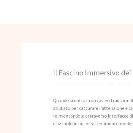
Vai
Fabbri Avv. Guido
al
contenuto
Il Fascino Immersivo dei
/
Uncategorized
/ Di
Alessandra Suppo
Quando si entra in un casinò tradizional
studiato per catturare l’attenzione e c
reinventandola attraverso interfacce dig
d’azzardo in un intrattenimento modern