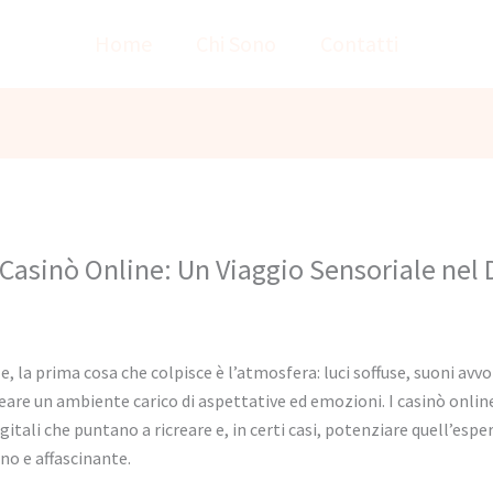
Home
Chi Sono
Contatti
 Casinò Online: Un Viaggio Sensoriale nel 
e, la prima cosa che colpisce è l’atmosfera: luci soffuse, suoni av
reare un ambiente carico di aspettative ed emozioni. I casinò onli
itali che puntano a ricreare e, in certi casi, potenziare quell’esp
o e affascinante.