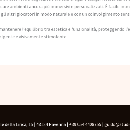
eare ambienti ancora più immersivi e personalizzati. È facile immag
li altri giocatori in modo naturale e con un coinvolgimento senso
antenere l’equilibrio tra estetica e funzionalità, proteggendo l’
lgente e visivamente stimolante.
le della Lirica, 15 | 48124 Ravenna |
+39 054 4408755
|
guido@studio