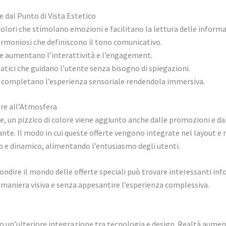
 dal Punto di Vista Estetico
colori che stimolano emozioni e facilitano la lettura delle informa
 armoniosi che definiscono il tono comunicativo.
he aumentano l’interattività e l’engagement.
atici che guidano l’utente senza bisogno di spiegazioni.
 completano l’esperienza sensoriale rendendola immersiva.
re all’Atmosfera
te, un pizzico di colore viene aggiunto anche dalle promozioni e d
te. Il modo in cui queste offerte vengono integrate nel layout e n
co e dinamico, alimentando l’entusiasmo degli utenti.
ondire il mondo delle offerte speciali può trovare interessanti in
aniera visiva e senza appesantire l’esperienza complessiva.
so un’ulteriore integrazione tra tecnologia e design. Realtà aument