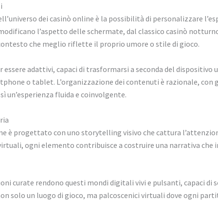
i
’universo dei casinò online è la possibilità di personalizzare l’esp
odificano l’aspetto delle schermate, dal classico casinò notturno
contesto che meglio riflette il proprio umore o stile di gioco.
r essere adattivi, capaci di trasformarsi a seconda del dispositiv
tphone o tablet. L’organizzazione dei contenuti è razionale, con g
sì un’esperienza fluida e coinvolgente.
ria
ne è progettato con uno storytelling visivo che cattura l’attenzion
virtuali, ogni elemento contribuisce a costruire una narrativa che i
oni curate rendono questi mondi digitali vivi e pulsanti, capaci di
 non solo un luogo di gioco, ma palcoscenici virtuali dove ogni part