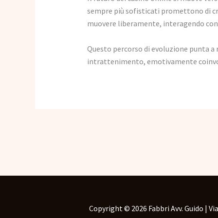
sempre più sofisticati promettono di cr
muovere liberamente, interagendo con g
Questo percorso di evoluzione punta a m
intrattenimento, emotivamente coinvo
←
Articolo precedente
Copyright © 2026 Fabbri Avv. Guido | Via