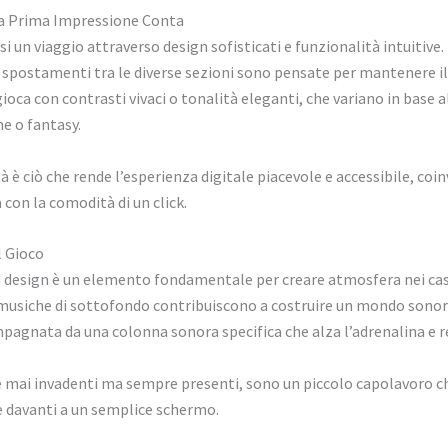
La Prima Impressione Conta
i un viaggio attraverso design sofisticati e funzionalità intuitive. 
egli spostamenti tra le diverse sezioni sono pensate per mantenere 
ioca con contrasti vivaci o tonalità eleganti, che variano in base a
e o fantasy.
à è ciò che rende l’esperienza digitale piacevole e accessibile, coi
con la comodità di un click.
l Gioco
nd design è un elemento fondamentale per creare atmosfera nei cas
 musiche di sottofondo contribuiscono a costruire un mondo sonoro
pagnata da una colonna sonora specifica che alza l’adrenalina e r
re mai invadenti ma sempre presenti, sono un piccolo capolavoro ch
e davanti a un semplice schermo.