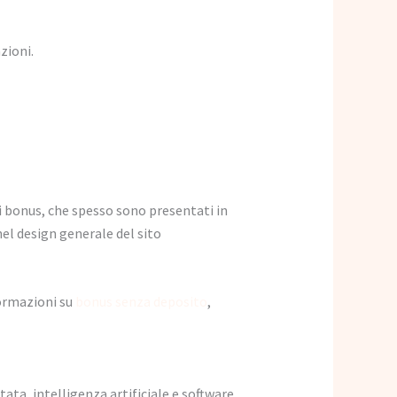
zioni.
ai bonus, che spesso sono presentati in
el design generale del sito
formazioni su
bonus senza deposito
,
ata, intelligenza artificiale e software