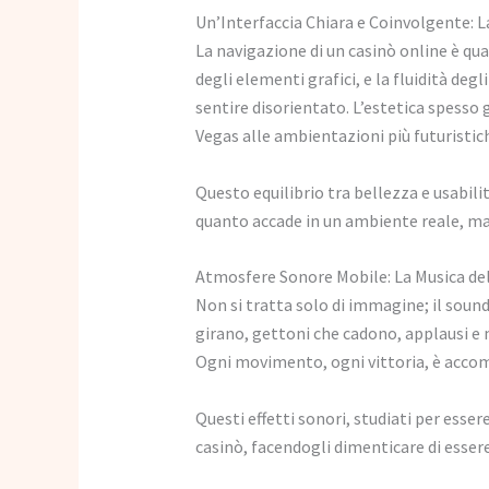
Un’Interfaccia Chiara e Coinvolgente: 
La navigazione di un casinò online è quas
degli elementi grafici, e la fluidità d
sentire disorientato. L’estetica spesso g
Vegas alle ambientazioni più futuristich
Questo equilibrio tra bellezza e usabilit
quanto accade in un ambiente reale, ma 
Atmosfere Sonore Mobile: La Musica de
Non si tratta solo di immagine; il sou
girano, gettoni che cadono, applausi e
Ogni movimento, ogni vittoria, è accom
Questi effetti sonori, studiati per esse
casinò, facendogli dimenticare di esser