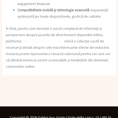
angajament financiar.
Compatibilitate mobilă și tehnologie avansată:
experiență
optimizată pe toate dispozitivele, grafică de calitate.
În final, pentru cine dorește o sursă complexă de informații și
perspective despre jocurile de divertisment disponibil online,
platforma
https://taracubalauri.com/
oferă o colecție vastă de
recenzii și detalii despre cele mai interesante oferte din industrie.
Aceasta poate reprezenta o resursă valoroasă pentru cei care vor
să rămână mereu la curent cu inovațiile și tendințele din domeniul
cazinourilor online.
←
Articolo precedente
Articolo successivo
→
Copyright © 2026 Fabbri Avv. Guido | Viale della Lirica, 15 | 48124