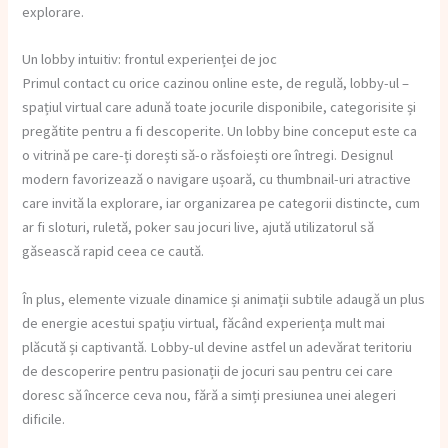
explorare.
Un lobby intuitiv: frontul experienței de joc
Primul contact cu orice cazinou online este, de regulă, lobby-ul –
spațiul virtual care adună toate jocurile disponibile, categorisite și
pregătite pentru a fi descoperite. Un lobby bine conceput este ca
o vitrină pe care-ți dorești să-o răsfoiești ore întregi. Designul
modern favorizează o navigare ușoară, cu thumbnail-uri atractive
care invită la explorare, iar organizarea pe categorii distincte, cum
ar fi sloturi, ruletă, poker sau jocuri live, ajută utilizatorul să
găsească rapid ceea ce caută.
În plus, elemente vizuale dinamice și animații subtile adaugă un plus
de energie acestui spațiu virtual, făcând experiența mult mai
plăcută și captivantă. Lobby-ul devine astfel un adevărat teritoriu
de descoperire pentru pasionații de jocuri sau pentru cei care
doresc să încerce ceva nou, fără a simți presiunea unei alegeri
dificile.