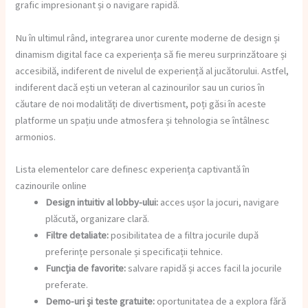
grafic impresionant și o navigare rapidă.
Nu în ultimul rând, integrarea unor curente moderne de design și
dinamism digital face ca experiența să fie mereu surprinzătoare și
accesibilă, indiferent de nivelul de experiență al jucătorului. Astfel,
indiferent dacă ești un veteran al cazinourilor sau un curios în
căutare de noi modalități de divertisment, poți găsi în aceste
platforme un spațiu unde atmosfera și tehnologia se întâlnesc
armonios.
Lista elementelor care definesc experiența captivantă în
cazinourile online
Design intuitiv al lobby-ului:
acces ușor la jocuri, navigare
plăcută, organizare clară.
Filtre detaliate:
posibilitatea de a filtra jocurile după
preferințe personale și specificații tehnice.
Funcția de favorite:
salvare rapidă și acces facil la jocurile
preferate.
Demo-uri și teste gratuite:
oportunitatea de a explora fără