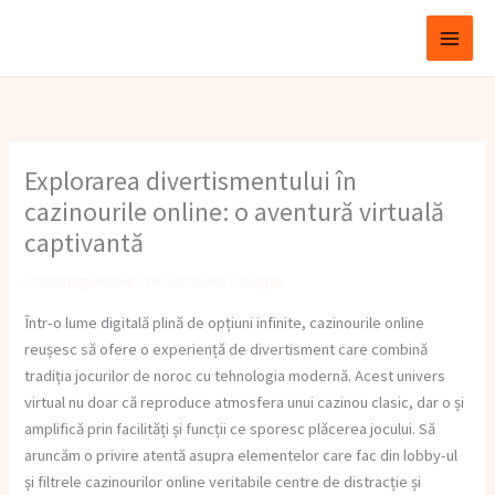
Vai
Fabbri Avv. Guido
al
contenuto
Explorarea divertismentului în
cazinourile online: o aventură virtuală
captivantă
/
Uncategorized
/ Di
Alessandra Suppo
Într-o lume digitală plină de opțiuni infinite, cazinourile online
reușesc să ofere o experiență de divertisment care combină
tradiția jocurilor de noroc cu tehnologia modernă. Acest univers
virtual nu doar că reproduce atmosfera unui cazinou clasic, dar o și
amplifică prin facilități și funcții ce sporesc plăcerea jocului. Să
aruncăm o privire atentă asupra elementelor care fac din lobby-ul
și filtrele cazinourilor online veritabile centre de distracție și