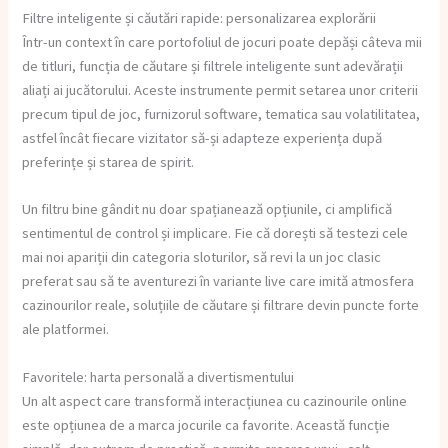
Filtre inteligente și căutări rapide: personalizarea explorării
Într-un context în care portofoliul de jocuri poate depăși câteva mii
de titluri, funcția de căutare și filtrele inteligente sunt adevărații
aliați ai jucătorului. Aceste instrumente permit setarea unor criterii
precum tipul de joc, furnizorul software, tematica sau volatilitatea,
astfel încât fiecare vizitator să-și adapteze experiența după
preferințe și starea de spirit.
Un filtru bine gândit nu doar spațianează opțiunile, ci amplifică
sentimentul de control și implicare. Fie că dorești să testezi cele
mai noi apariții din categoria sloturilor, să revi la un joc clasic
preferat sau să te aventurezi în variante live care imită atmosfera
cazinourilor reale, soluțiile de căutare și filtrare devin puncte forte
ale platformei.
Favoritele: harta personală a divertismentului
Un alt aspect care transformă interacțiunea cu cazinourile online
este opțiunea de a marca jocurile ca favorite. Această funcție