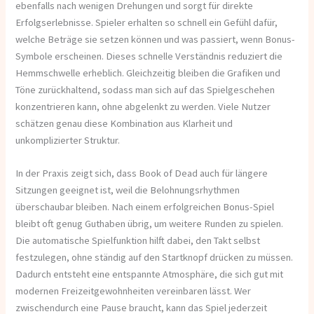
ebenfalls nach wenigen Drehungen und sorgt für direkte
Erfolgserlebnisse. Spieler erhalten so schnell ein Gefühl dafür,
welche Beträge sie setzen können und was passiert, wenn Bonus-
Symbole erscheinen. Dieses schnelle Verständnis reduziert die
Hemmschwelle erheblich. Gleichzeitig bleiben die Grafiken und
Töne zurückhaltend, sodass man sich auf das Spielgeschehen
konzentrieren kann, ohne abgelenkt zu werden. Viele Nutzer
schätzen genau diese Kombination aus Klarheit und
unkomplizierter Struktur.
In der Praxis zeigt sich, dass Book of Dead auch für längere
Sitzungen geeignet ist, weil die Belohnungsrhythmen
überschaubar bleiben. Nach einem erfolgreichen Bonus-Spiel
bleibt oft genug Guthaben übrig, um weitere Runden zu spielen.
Die automatische Spielfunktion hilft dabei, den Takt selbst
festzulegen, ohne ständig auf den Startknopf drücken zu müssen.
Dadurch entsteht eine entspannte Atmosphäre, die sich gut mit
modernen Freizeitgewohnheiten vereinbaren lässt. Wer
zwischendurch eine Pause braucht, kann das Spiel jederzeit