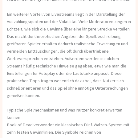
Ein weiterer Vorteil von Livestreams liegt in der Darstellung der
Auszahlungsquoten und der Volatilität. Viele Moderatoren zeigen in
Echtzeit, wie sich die Gewinne über eine längere Strecke verteilen.
Das macht die theoretischen Angaben der Spielbeschreibung
greifbarer. Spieler erhalten dadurch realistische Erwartungen und
vermeiden Enttäuschungen, die oft durch übertriebene
Werbeversprechen entstehen. Außerdem werden in solchen
Streams häufig technische Hinweise gegeben, etwa wie man die
Einstellungen für Autoplay oder die Lautstärke anpasst. Diese
praktischen Tipps tragen wesentlich dazu bei, dass Nutzer sich
schnell orientieren und das Spiel ohne unnötige Unterbrechungen
genießen können.
Typische Spielmechanismen und was Nutzer konkret erwarten
können
Book of Dead verwendet ein klassisches Fünf-Walzen-System mit
zehn festen Gewinnlinien. Die Symbole reichen von