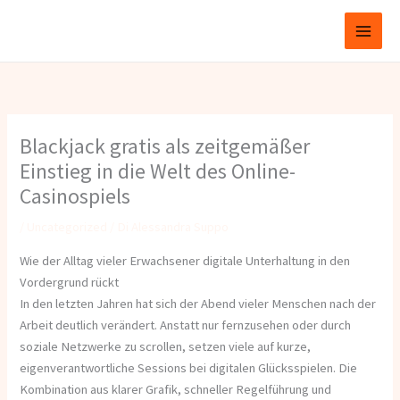
Vai
Fabbri Avv. Guido
al
contenuto
Blackjack gratis als zeitgemäßer
Einstieg in die Welt des Online-
Casinospiels
/
Uncategorized
/ Di
Alessandra Suppo
Wie der Alltag vieler Erwachsener digitale Unterhaltung in den
Vordergrund rückt
In den letzten Jahren hat sich der Abend vieler Menschen nach der
Arbeit deutlich verändert. Anstatt nur fernzusehen oder durch
soziale Netzwerke zu scrollen, setzen viele auf kurze,
eigenverantwortliche Sessions bei digitalen Glücksspielen. Die
Kombination aus klarer Grafik, schneller Regelführung und