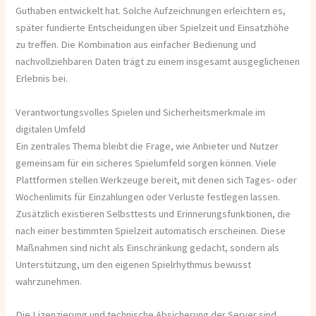
Guthaben entwickelt hat. Solche Aufzeichnungen erleichtern es,
später fundierte Entscheidungen über Spielzeit und Einsatzhöhe
zu treffen. Die Kombination aus einfacher Bedienung und
nachvollziehbaren Daten trägt zu einem insgesamt ausgeglichenen
Erlebnis bei.
Verantwortungsvolles Spielen und Sicherheitsmerkmale im
digitalen Umfeld
Ein zentrales Thema bleibt die Frage, wie Anbieter und Nutzer
gemeinsam für ein sicheres Spielumfeld sorgen können. Viele
Plattformen stellen Werkzeuge bereit, mit denen sich Tages- oder
Wochenlimits für Einzahlungen oder Verluste festlegen lassen.
Zusätzlich existieren Selbsttests und Erinnerungsfunktionen, die
nach einer bestimmten Spielzeit automatisch erscheinen. Diese
Maßnahmen sind nicht als Einschränkung gedacht, sondern als
Unterstützung, um den eigenen Spielrhythmus bewusst
wahrzunehmen.
Die Lizenzierung und technische Absicherung der Server sind