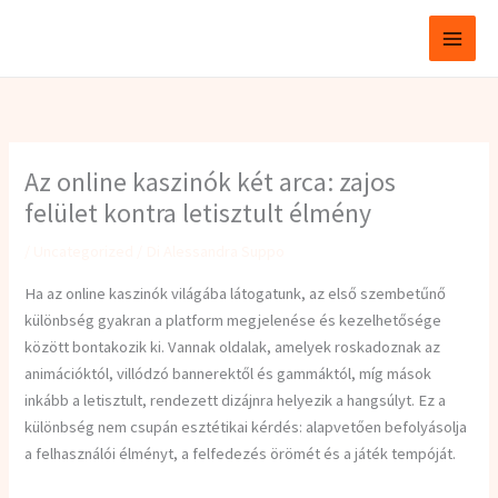
Vai
Fabbri Avv. Guido
al
contenuto
Az online kaszinók két arca: zajos
felület kontra letisztult élmény
/
Uncategorized
/ Di
Alessandra Suppo
Ha az online kaszinók világába látogatunk, az első szembetűnő
különbség gyakran a platform megjelenése és kezelhetősége
között bontakozik ki. Vannak oldalak, amelyek roskadoznak az
animációktól, villódzó bannerektől és gammáktól, míg mások
inkább a letisztult, rendezett dizájnra helyezik a hangsúlyt. Ez a
különbség nem csupán esztétikai kérdés: alapvetően befolyásolja
a felhasználói élményt, a felfedezés örömét és a játék tempóját.