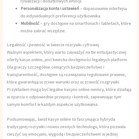
rywalizacji i dodatkowych emocji.
Personalizacja konta i ustawień
– dopasowanie interfejsu
do indywidualnych preferencji użytkownika.
Mobilność
– gry dostępne na smartfonach i tabletach, które
można zabrać wszędzie.
Legalność i pewność w świecie rozrywki cyfrowej
Ważnym aspektem, który warto zauważyć na tle entuzjastycznej
oferty kasyn online, jest kwestia dostępności legalnych platform.
Dla graczy szczególnie ceniących bezpieczeństwo i
transparentność, dostępne są rozwiązania regulowane prawnie,
które gwarantują uczciwe warunki oraz uczciwość rozgrywki.
Przykładem mogą być legalne kasyno online niemcy, które działają
w oparciu o odpowiednie przepisy i kontroli, zapewniając tym
samym komfort w każdym aspekcie użytkowania.
Podsumowując, świat kasyn online to fascynująca hybryda
tradycyjnej rozrywki i nowoczesnych technologii, która pozwala
cieszyć się emocjami, wygodą i bezpieczeństwem w jednej