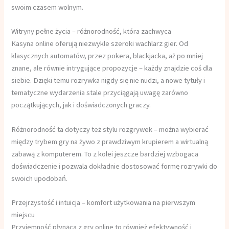
swoim czasem wolnym.
Witryny pełne życia – różnorodność, która zachwyca
Kasyna online oferują niezwykle szeroki wachlarz gier. Od
klasycznych automatów, przez pokera, blackjacka, aż po mniej
znane, ale równie intrygujące propozycje – każdy znajdzie coś dla
siebie. Dzięki temu rozrywka nigdy się nie nudzi, a nowe tytuły i
tematyczne wydarzenia stale przyciągają uwagę zarówno
początkujących, jak i doświadczonych graczy.
Różnorodność ta dotyczy też stylu rozgrywek – można wybierać
między trybem gry na żywo z prawdziwym krupierem a wirtualną
zabawą z komputerem. To z kolei jeszcze bardziej wzbogaca
doświadczenie i pozwala dokładnie dostosować formę rozrywki do
swoich upodobań.
Przejrzystość i intuicja – komfort użytkowania na pierwszym
miejscu
Przyjemność płynąca z gry online to również efektywność i