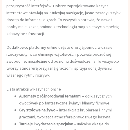
przejrzystość interfejsów. Dobrze zaprojektowane kasyna
internetowe stawiają na intuicyjną nawigację, jasne zasady i szybki
dostęp do informacji o grach. To wszystko sprawia, że nawet
osoby mniej zaznajomione z technologią mogą cieszyć się pełnią
zabawy bez frustracji.
Dodatkowo, platformy online często oferują pomoc w czasie
rzeczywistym, co eliminuje wątpliwości i pozwala poczuć się
swobodnie, niezależnie od poziomu doświadczenia. To wszystko
tworzy atmosferę przyjazną graczom i sprzyja odnajdywaniu
własnego rytmu rozrywki.
Lista atrakcji w kasynach online
Automaty z różnorodnymi tematami
– od klasycznych
owocówek po fantastyczne światy i klimaty filmowe.
Gry stołowe na żywo
– interakcja z krupierem i innymi
graczami, tworząca atmosferę prawdziwego kasyna.
Turnieje i wydarzenia specjalne
– unikalne okazje do