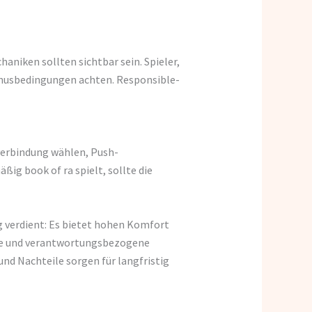
aniken sollten sichtbar sein. Spieler,
Bonusbedingungen achten. Responsible-
tverbindung wählen, Push-
ig book of ra spielt, sollte die
g verdient: Es bietet hohen Komfort
sche und verantwortungsbezogene
nd Nachteile sorgen für langfristig