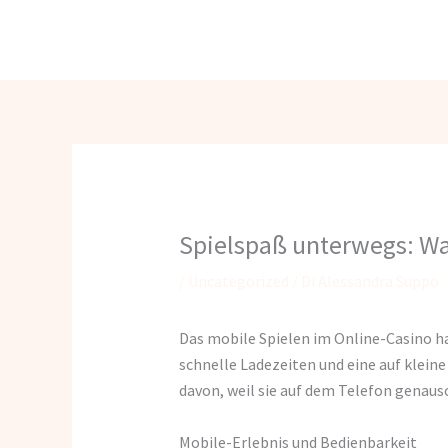
Vai
Fabbri Avv. Guido
al
contenuto
Spielspaß unterwegs: Wa
/
Uncategorized
/ Di
Alessandra Suppo
Das mobile Spielen im Online-Casino ha
schnelle Ladezeiten und eine auf klein
davon, weil sie auf dem Telefon genaus
Mobile-Erlebnis und Bedienbarkeit