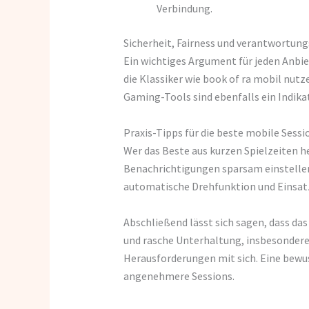
Verbindung.
Sicherheit, Fairness und verantwortun
Ein wichtiges Argument für jeden Anbiet
die Klassiker wie book of ra mobil nu
Gaming-Tools sind ebenfalls ein Indika
Praxis-Tipps für die beste mobile Sessi
Wer das Beste aus kurzen Spielzeiten h
Benachrichtigungen sparsam einstellen 
automatische Drehfunktion und Einsatz
Abschließend lässt sich sagen, dass d
und rasche Unterhaltung, insbesondere
Herausforderungen mit sich. Eine bewus
angenehmere Sessions.