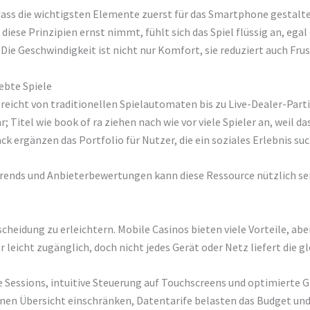
dass die wichtigsten Elemente zuerst für das Smartphone gestalte
iese Prinzipien ernst nimmt, fühlt sich das Spiel flüssig an, egal
ie Geschwindigkeit ist nicht nur Komfort, sie reduziert auch Frus
ebte Spiele
eicht von traditionellen Spielautomaten bis zu Live-Dealer-Parti
Titel wie book of ra ziehen nach wie vor viele Spieler an, weil das
k ergänzen das Portfolio für Nutzer, die ein soziales Erlebnis su
rends und Anbieterbewertungen kann diese Ressource nützlich se
cheidung zu erleichtern. Mobile Casinos bieten viele Vorteile, ab
ar leicht zugänglich, doch nicht jedes Gerät oder Netz liefert die g
rze Sessions, intuitive Steuerung auf Touchscreens und optimierte G
nnen Übersicht einschränken, Datentarife belasten das Budget un