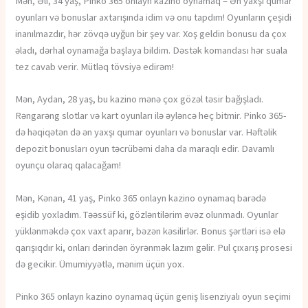
Mən, Əli, 34 yaş, Pinko 365 onlayn kazino oynamaq – Ən yaxşı qumar
oyunları və bonuslar axtarışında idim və onu tapdım! Oyunların çeşidi
inanılmazdır, hər zövqə uyğun bir şey var. Xoş geldin bonusu da çox
əladı, dərhal oynamağa başlaya bildim. Dəstək komandası hər suala
tez cavab verir. Mütləq tövsiyə edirəm!
Mən, Aydan, 28 yaş, bu kazino mənə çox gözəl təsir bağışladı.
Rəngarəng slotlar və kart oyunları ilə əyləncə heç bitmir. Pinko 365-
də həqiqətən də ən yaxşı qumar oyunları və bonuslar var. Həftəlik
depozit bonusları oyun təcrübəmi daha da maraqlı edir. Davamlı
oyunçu olaraq qalacağam!
Mən, Kənan, 41 yaş, Pinko 365 onlayn kazino oynamaq barədə
eşidib yoxladım. Təəssüf ki, gözləntilərim əvəz olunmadı. Oyunlar
yüklənməkdə çox vaxt aparır, bəzən kəsilirlər. Bonus şərtləri isə elə
qarışıqdır ki, onları dərindən öyrənmək lazım gəlir. Pul çıxarış prosesi
də gecikir. Ümumiyyətlə, mənim üçün yox.
Pinko 365 onlayn kazino oynamaq üçün geniş lisenziyalı oyun seçimi