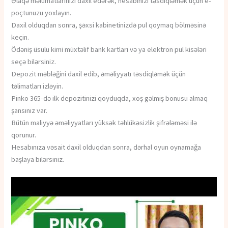
Əlaqə məlumatlarınızı daxil edərək, hesabınızı təsdiqləmək üçün e-
poçtunuzu yoxlayın.
Daxil olduqdan sonra, şəxsi kabinetinizdə pul qoymaq bölməsinə
keçin.
Ödəniş üsulu kimi müxtəlif bank kartları və ya elektron pul kisələri
seçə bilərsiniz.
Depozit məbləğini daxil edib, əməliyyatı təsdiqləmək üçün
təlimatları izləyin.
Pinko 365-də ilk depozitinizi qoyduqda, xoş gəlmiş bonusu almaq
şansınız var.
Bütün maliyyə əməliyyatları yüksək təhlükəsizlik şifrələməsi ilə
qorunur.
Hesabınıza vəsait daxil olduqdan sonra, dərhal oyun oynamağa
başlaya bilərsiniz.