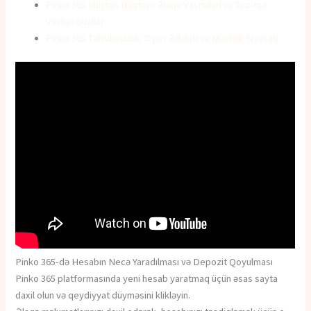
Pinko 365 Müştəri Dəstəyi: Əlaqə Vasitələri və Tez-tez
Verilən Suallar
Pinko 365 Təhlükəsizlik: Oyun Ədaləti və Məxfilik Siyasəti
Pinko 365-də Hesabın Necə Yaradılması və Depozit Qoyulması
Pinko 365 platformasında yeni hesab yaratmaq üçün əsas sayta
daxil olun və qeydiyyat düyməsini klikləyin.