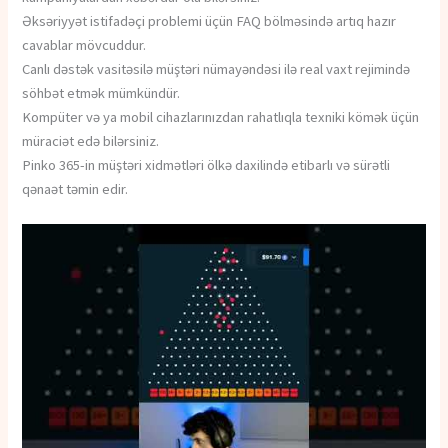
Əksəriyyət istifadəçi problemi üçün FAQ bölməsində artıq hazır
cavablar mövcuddur.
Canlı dəstək vasitəsilə müştəri nümayəndəsi ilə real vaxt rejimində
söhbət etmək mümkündür.
Kompüter və ya mobil cihazlarınızdan rahatlıqla texniki kömək üçün
müraciət edə bilərsiniz.
Pinko 365-in müştəri xidmətləri ölkə daxilində etibarlı və sürətli
qənaət təmin edir.