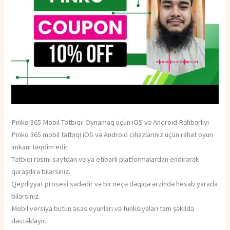
Pinko 365 Mobil Tətbiqi: Oynamaq üçün iOS və Android Rəhbərliyi
Pinko 365 mobil tətbiqi iOS və Android cihazlarınız üçün rahat oyun
imkanı təqdim edir.
Tətbiqi rəsmi saytdan və ya etibarlı platformalardan endirərək
quraşdıra bilərsiniz.
Qeydiyyat prosesi sadədir və bir neçə dəqiqə ərzində hesab yarada
bilərsiniz.
Mobil versiya bütün əsas oyunları və funksiyaları tam şəkildə
dəstəkləyir.