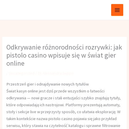
Vai
Fabbri Avv. Guido
al
contenuto
Odkrywanie różnorodności rozrywki: jak
pistolo casino wpisuje się w świat gier
online
/
Uncategorized
/ Di
Alessandra Suppo
Przestrzeń gier i odnajdywanie nowych tytułów
Świat kasyn online jest dziś przede wszystkim o łatwości
odkrywania — nowi gracze i stali entuzjaści szybko znajdują tytuły,
które odpowiadają ich nastrojowi. Platformy prezentują automaty,
stoły i sekcje live w przejrzysty sposób, co ułatwia eksplorację. W
takim kontekście nazwa pistolo casino pojawia się jako przykład
serwisu, który stawia na czytelność katalogu i sprawne filtrowanie