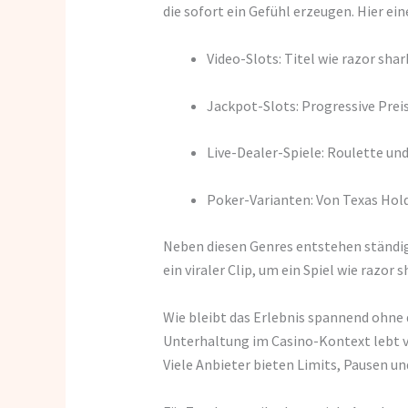
die sofort ein Gefühl erzeugen. Hier ein
Video-Slots: Titel wie razor sh
Jackpot-Slots: Progressive Prei
Live-Dealer-Spiele: Roulette und
Poker-Varianten: Von Texas Hol
Neben diesen Genres entstehen ständig
ein viraler Clip, um ein Spiel wie razor
Wie bleibt das Erlebnis spannend ohne 
Unterhaltung im Casino-Kontext lebt vo
Viele Anbieter bieten Limits, Pausen u