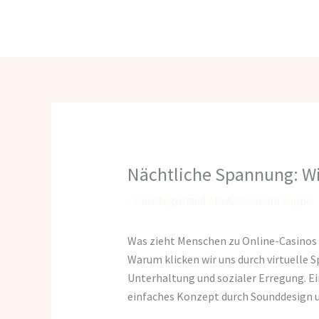
Vai
Fabbri Avv. Guido
al
contenuto
Nächtliche Spannung: Wie
/
Uncategorized
/ Di
Alessandra Suppo
Was zieht Menschen zu Online-Casinos 
Warum klicken wir uns durch virtuelle S
Unterhaltung und sozialer Erregung. Ei
einfaches Konzept durch Sounddesign u