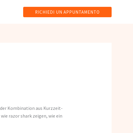
RICHIEDI UN APPUNTAMENTO
n der Kombination aus Kurzzeit-
wie razor shark zeigen, wie ein