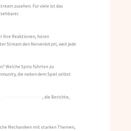
tream zusehen. Für viele ist das
sehbarer.
r ihre Reaktionen, hören
r Stream den Nervenkitzel, weil jede
en? Welche Spins führten zu
mmunity, die neben dem Spiel selbst
://thepattayanews.de
, die Berichte,
nfache Mechaniken mit starken Themen,