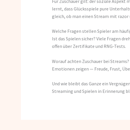
Für Zuschauer gilt: der soziale Aspekt
lernt, dass Glücksspiele pure Unterhal
gleich, ob man einen Stream mit razor s
Welche Fragen stellen Spieler am häuf
Ist das Spielen sicher? Viele Fragen d
offen über Zertifikate und RNG-Tests.
Worauf achten Zuschauer bei Streams? 
Emotionen zeigen — Freude, Frust, Übe
Und wie bleibt das Ganze ein Vergnügen?
Streaming und Spielen in Erinnerung bl