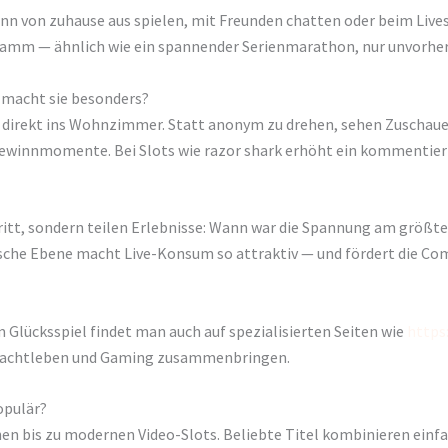
kann von zuhause aus spielen, mit Freunden chatten oder beim Lives
ramm — ähnlich wie ein spannender Serienmarathon, nur unvorher
 macht sie besonders?
 direkt ins Wohnzimmer. Statt anonym zu drehen, sehen Zuschaue
winnmomente. Bei Slots wie razor shark erhöht ein kommentierte
hritt, sondern teilen Erlebnisse: Wann war die Spannung am größt
ische Ebene macht Live-Konsum so attraktiv — und fördert die Co
Glücksspiel findet man auch auf spezialisierten Seiten wie
https
 Nachtleben und Gaming zusammenbringen.
opulär?
chen bis zu modernen Video-Slots. Beliebte Titel kombinieren ei