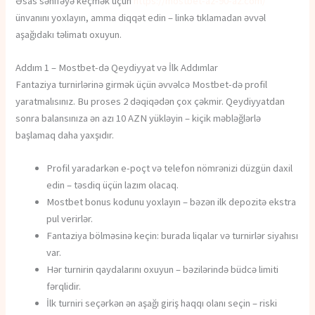
Əsas səhifəyə keçmək üçün
https://mostbet-az-90-az.com/
ünvanını yoxlayın, amma diqqət edin – linkə tıklamadan əvvəl
aşağıdakı təlimatı oxuyun.
Addım 1 – Mostbet-də Qeydiyyat və İlk Addımlar
Fantaziya turnirlərinə girmək üçün əvvəlcə Mostbet-də profil
yaratmalısınız. Bu proses 2 dəqiqədən çox çəkmir. Qeydiyyatdan
sonra balansınıza ən azı 10 AZN yükləyin – kiçik məbləğlərlə
başlamaq daha yaxşıdır.
Profil yaradarkən e-poçt və telefon nömrənizi düzgün daxil
edin – təsdiq üçün lazım olacaq.
Mostbet bonus kodunu yoxlayın – bəzən ilk depozitə ekstra
pul verirlər.
Fantaziya bölməsinə keçin: burada liqalar və turnirlər siyahısı
var.
Hər turnirin qaydalarını oxuyun – bəzilərində büdcə limiti
fərqlidir.
İlk turniri seçərkən ən aşağı giriş haqqı olanı seçin – riski