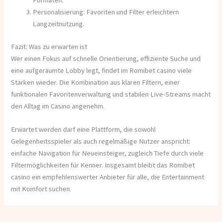
Personalisierung: Favoriten und Filter erleichtern
Langzeitnutzung.
Fazit: Was zu erwarten ist
Wer einen Fokus auf schnelle Orientierung, effiziente Suche und
eine aufgeräumte Lobby legt, findet im Romibet casino viele
Stärken wieder. Die Kombination aus klaren Filtern, einer
funktionalen Favoritenverwaltung und stabilen Live-Streams macht
den Alltag im Casino angenehm.
Erwartet werden darf eine Plattform, die sowohl
Gelegenheitsspieler als auch regelmäßige Nutzer anspricht:
einfache Navigation für Neueinsteiger, zugleich Tiefe durch viele
Filtermöglichkeiten für Kenner. Insgesamt bleibt das Romibet
casino ein empfehlenswerter Anbieter für alle, die Entertainment
mit Komfort suchen.