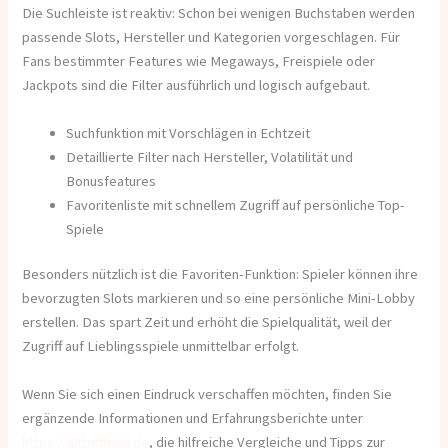
Die Suchleiste ist reaktiv: Schon bei wenigen Buchstaben werden
passende Slots, Hersteller und Kategorien vorgeschlagen. Für
Fans bestimmter Features wie Megaways, Freispiele oder
Jackpots sind die Filter ausführlich und logisch aufgebaut.
Suchfunktion mit Vorschlägen in Echtzeit
Detaillierte Filter nach Hersteller, Volatilität und
Bonusfeatures
Favoritenliste mit schnellem Zugriff auf persönliche Top-
Spiele
Besonders nützlich ist die Favoriten-Funktion: Spieler können ihre
bevorzugten Slots markieren und so eine persönliche Mini-Lobby
erstellen. Das spart Zeit und erhöht die Spielqualität, weil der
Zugriff auf Lieblingsspiele unmittelbar erfolgt.
Wenn Sie sich einen Eindruck verschaffen möchten, finden Sie
ergänzende Informationen und Erfahrungsberichte unter
https://alttrifftneu.de
, die hilfreiche Vergleiche und Tipps zur