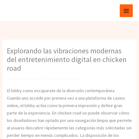
Vai
Fabbri Avv. Guido
al
contenuto
Explorando las vibraciones modernas
del entretenimiento digital en chicken
road
/
Uncategorized
/ Di
Alessandra Suppo
El lobby como escaparate de la diversión contemporánea
Cuando uno accede por primera vez a una plataforma de casino
online, el lobby actúa como la primera impresión y define gran
parte de la experiencia. En chicken road se puede observar cómo
los diseñadores han optado por una navegación limpia que permite
al usuario descubrir rápidamente las categorías más solicitadas sin
perder tiempo en menús complicados. La disposición de los