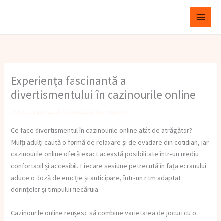
Vai
Fabbri Avv. Guido
al
contenuto
Experiența fascinantă a
divertismentului în cazinourile online
/
Uncategorized
/ Di
Alessandra Suppo
Ce face divertismentul în cazinourile online atât de atrăgător?
Mulți adulți caută o formă de relaxare și de evadare din cotidian, iar
cazinourile online oferă exact această posibilitate într-un mediu
confortabil și accesibil. Fiecare sesiune petrecută în fața ecranului
aduce o doză de emoție și anticipare, într-un ritm adaptat
dorințelor și timpului fiecăruia.
Cazinourile online reușesc să combine varietatea de jocuri cu o