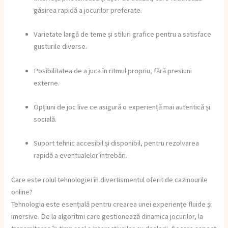
găsirea rapidă a jocurilor preferate.
Varietate largă de teme și stiluri grafice pentru a satisface
gusturile diverse.
Posibilitatea de a juca în ritmul propriu, fără presiuni
externe.
Opțiuni de joc live ce asigură o experiență mai autentică și
socială.
Suport tehnic accesibil și disponibil, pentru rezolvarea
rapidă a eventualelor întrebări.
Care este rolul tehnologiei în divertismentul oferit de cazinourile
online?
Tehnologia este esențială pentru crearea unei experiențe fluide și
imersive. De la algoritmi care gestionează dinamica jocurilor, la