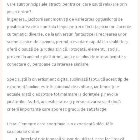
Care sunt principalele atractii pentru cei care caută relaxare prin
jocuri online?
În general, jucătorii sunt motivați de varietatea opțiunilor și de
posibilitatea de a controla timpul petrecut în fața jocurilor. Jocurile
cu tematici diverse, de la universuri fantastice la recrearea unor
scene clasice de cazinou, permit o evadare rapidă din realitate și
oferă o pauză de la rutina zilnică. Totodată, elementul social,
prezent în anumite platforme, aduce un plus de interactivitate și
conectare cu persoane cu interese similare.
Specialiștii în divertisment digital subliniază faptul că acest tip de
experiență online este în continuă dezvoltare, iar tendințele
actuale arată o adaptare tot mai mare la dorințele și nevoile
jucătorilor. Astfel, accesibilitatea și personalizarea sunt două
criterii importante care sporesc gradul de satisfacție.
Lista: Elemente care contribuie la o experiență plăcută în
cazinourile online
Interfață prietenoasă și ușor de utilizat, care facilitează