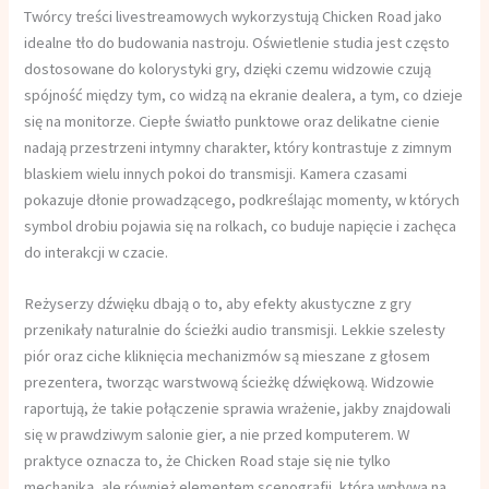
Twórcy treści livestreamowych wykorzystują Chicken Road jako
idealne tło do budowania nastroju. Oświetlenie studia jest często
dostosowane do kolorystyki gry, dzięki czemu widzowie czują
spójność między tym, co widzą na ekranie dealera, a tym, co dzieje
się na monitorze. Ciepłe światło punktowe oraz delikatne cienie
nadają przestrzeni intymny charakter, który kontrastuje z zimnym
blaskiem wielu innych pokoi do transmisji. Kamera czasami
pokazuje dłonie prowadzącego, podkreślając momenty, w których
symbol drobiu pojawia się na rolkach, co buduje napięcie i zachęca
do interakcji w czacie.
Reżyserzy dźwięku dbają o to, aby efekty akustyczne z gry
przenikały naturalnie do ścieżki audio transmisji. Lekkie szelesty
piór oraz ciche kliknięcia mechanizmów są mieszane z głosem
prezentera, tworząc warstwową ścieżkę dźwiękową. Widzowie
raportują, że takie połączenie sprawia wrażenie, jakby znajdowali
się w prawdziwym salonie gier, a nie przed komputerem. W
praktyce oznacza to, że Chicken Road staje się nie tylko
mechaniką, ale również elementem scenografii, która wpływa na