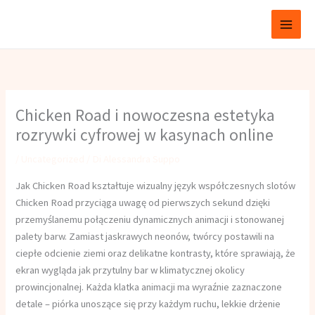
Vai
Fabbri Avv. Guido
al
contenuto
Chicken Road i nowoczesna estetyka
rozrywki cyfrowej w kasynach online
/
Uncategorized
/ Di
Alessandra Suppo
Jak Chicken Road kształtuje wizualny język współczesnych slotów
Chicken Road przyciąga uwagę od pierwszych sekund dzięki
przemyślanemu połączeniu dynamicznych animacji i stonowanej
palety barw. Zamiast jaskrawych neonów, twórcy postawili na
ciepłe odcienie ziemi oraz delikatne kontrasty, które sprawiają, że
ekran wygląda jak przytulny bar w klimatycznej okolicy
prowincjonalnej. Każda klatka animacji ma wyraźnie zaznaczone
detale – piórka unoszące się przy każdym ruchu, lekkie drżenie