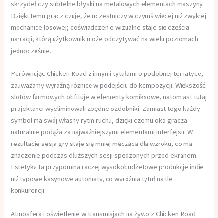
skrzydeł czy subtelne błyski na metalowych elementach maszyny.
Dzięki temu gracz czuje, że uczestniczy w czymś więcej niż zwykłej
mechanice losowej; doświadczenie wizualne staje się częścią
narracji, którą użytkownik może odczytywać na wielu poziomach
jednocześnie.
Porównując Chicken Road z innymi tytułami o podobnej tematyce,
zauważamy wyraźną różnicę w podejściu do kompozycji. Większość
slotów farmowych obfituje w elementy komiksowe, natomiast tutaj
projektanci wyeliminowali zbędne ozdobniki. Zamiast tego każdy
symbol ma swój własny rytm ruchu, dzięki czemu oko gracza
naturalnie podąża za najważniejszymi elementami interfejsu. W
rezultacie sesja gry staje się mniej męcząca dla wzroku, co ma
znaczenie podczas dłuższych sesji spędzonych przed ekranem.
Estetyka ta przypomina raczej wysokobudżetowe produkcje indie
niż typowe kasynowe automaty, co wyróżnia tytuł na tle
konkurencji.
Atmosfera i oświetlenie w transmisjach na żywo z Chicken Road