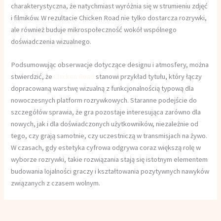
charakterystyczna, że natychmiast wyróżnia się w strumieniu zdjęć
i filmików. W rezultacie Chicken Road nie tylko dostarcza rozrywki,
ale również buduje mikrospołeczność wokół wspólnego
doświadczenia wizualnego.
Podsumowując obserwacje dotyczące designu i atmosfery, można
stwierdzić, że
Chicken Road
stanowi przykład tytułu, który łączy
dopracowaną warstwę wizualną z funkcjonalnością typową dla
nowoczesnych platform rozrywkowych. Staranne podejście do
szczegółów sprawia, że gra pozostaje interesująca zarówno dla
nowych, jak i dla doświadczonych użytkowników, niezależnie od
tego, czy grają samotnie, czy uczestniczą w transmisjach na żywo.
W czasach, gdy estetyka cyfrowa odgrywa coraz większą rolę w
wyborze rozrywki, takie rozwiązania stają się istotnym elementem
budowania lojalności graczy i kształtowania pozytywnych nawyków
związanych z czasem wolnym.
←
Articolo precedente
Articolo successivo
→