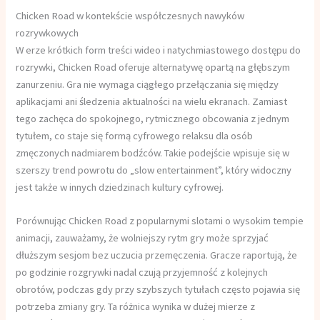
Chicken Road w kontekście współczesnych nawyków
rozrywkowych
W erze krótkich form treści wideo i natychmiastowego dostępu do
rozrywki, Chicken Road oferuje alternatywę opartą na głębszym
zanurzeniu. Gra nie wymaga ciągłego przełączania się między
aplikacjami ani śledzenia aktualności na wielu ekranach. Zamiast
tego zachęca do spokojnego, rytmicznego obcowania z jednym
tytułem, co staje się formą cyfrowego relaksu dla osób
zmęczonych nadmiarem bodźców. Takie podejście wpisuje się w
szerszy trend powrotu do „slow entertainment”, który widoczny
jest także w innych dziedzinach kultury cyfrowej.
Porównując Chicken Road z popularnymi slotami o wysokim tempie
animacji, zauważamy, że wolniejszy rytm gry może sprzyjać
dłuższym sesjom bez uczucia przemęczenia. Gracze raportują, że
po godzinie rozgrywki nadal czują przyjemność z kolejnych
obrotów, podczas gdy przy szybszych tytułach często pojawia się
potrzeba zmiany gry. Ta różnica wynika w dużej mierze z