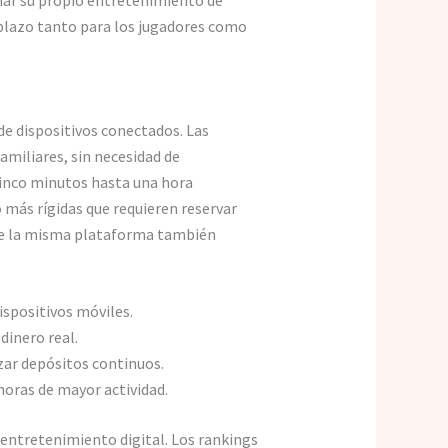
nar su propio entretenimiento de
plazo tanto para los jugadores como
e dispositivos conectados. Las
miliares, sin necesidad de
cinco minutos hasta una hora
 más rígidas que requieren reservar
 de la misma plataforma también
spositivos móviles.
dinero real.
zar depósitos continuos.
horas de mayor actividad.
 entretenimiento digital. Los rankings