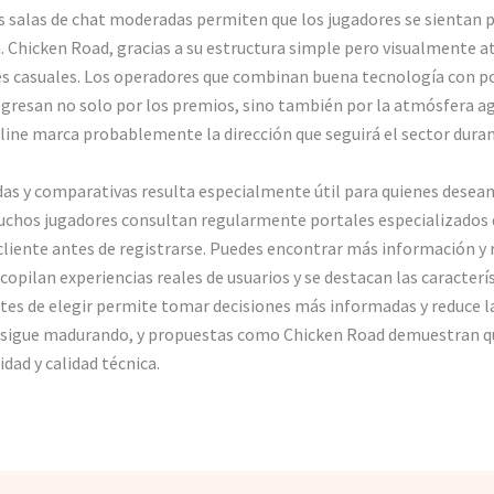
s salas de chat moderadas permiten que los jugadores se sientan 
n. Chicken Road, gracias a su estructura simple pero visualmente a
es casuales. Los operadores que combinan buena tecnología con po
resan no solo por los premios, sino también por la atmósfera agra
ine marca probablemente la dirección que seguirá el sector duran
as y comparativas resulta especialmente útil para quienes desean
uchos jugadores consultan regularmente portales especializados 
l cliente antes de registrarse. Puedes encontrar más información y
ecopilan experiencias reales de usuarios y se destacan las caracterí
tes de elegir permite tomar decisiones más informadas y reduce la
 sigue madurando, y propuestas como Chicken Road demuestran qu
dad y calidad técnica.