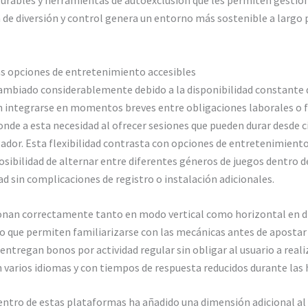
igurables y herramientas de autoexclusión que les permiten gestio
de diversión y control genera un entorno más sostenible a largo 
las opciones de entretenimiento accesibles
mbiado considerablemente debido a la disponibilidad constante d
 integrarse en momentos breves entre obligaciones laborales o fa
onde a esta necesidad al ofrecer sesiones que pueden durar desde 
gador. Esta flexibilidad contrasta con opciones de entretenimiento
osibilidad de alternar entre diferentes géneros de juegos dentro
d sin complicaciones de registro o instalación adicionales.
onan correctamente tanto en modo vertical como horizontal en di
que permiten familiarizarse con las mecánicas antes de apostar 
tregan bonos por actividad regular sin obligar al usuario a reali
n varios idiomas y con tiempos de respuesta reducidos durante las 
entro de estas plataformas ha añadido una dimensión adicional al