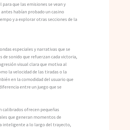
l para que las emisiones se vean y
a antes habían probado un casino
empo y a explorar otras secciones de la
ondas especiales y narrativas que se
 de sonido que refuerzan cada victoria,
gresión visual clara que motiva al
o la velocidad de las tiradas o la
mbién en la comodidad del usuario que
diferencia entre un juego que se
ien calibrados ofrecen pequeñas
ciales que generan momentos de
 inteligente a lo largo del trayecto,