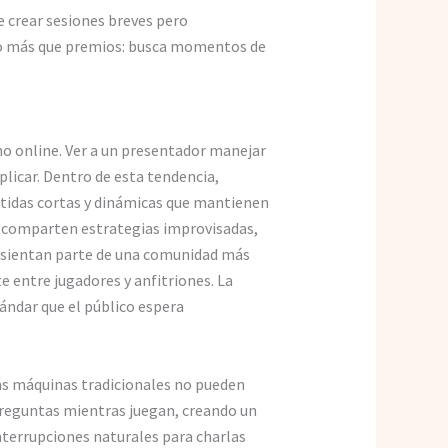
 crear sesiones breves pero
algo más que premios: busca momentos de
o online. Ver a un presentador manejar
licar. Dentro de esta tendencia,
tidas cortas y dinámicas que mantienen
 y comparten estrategias improvisadas,
se sientan parte de una comunidad más
e entre jugadores y anfitriones. La
ándar que el público espera
las máquinas tradicionales no pueden
preguntas mientras juegan, creando un
terrupciones naturales para charlas