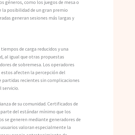
ros géneros, como los juegos de mesa o
e la posibilidad de un gran premio
eradas generan sesiones más largas y
, tiempos de carga reducidos y una
, al igual que otras propuestas
nadores de sobremesa. Los operadores
e estos afecten la percepción del
de partidas recientes sin complicaciones
 servicio.
ianza de su comunidad. Certificados de
 parte del estándar mínimo que los
dos se generen mediante generadores de
s usuarios valoran especialmente la