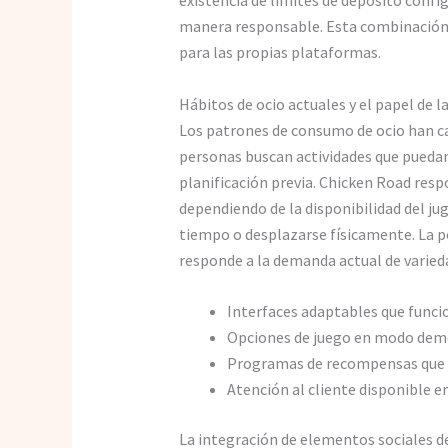
existencia de límites de depósito conf
manera responsable. Esta combinación 
para las propias plataformas.
Hábitos de ocio actuales y el papel de 
Los patrones de consumo de ocio han ca
personas buscan actividades que puedan
planificación previa. Chicken Road resp
dependiendo de la disponibilidad del ju
tiempo o desplazarse físicamente. La p
responde a la demanda actual de varieda
Interfaces adaptables que funci
Opciones de juego en modo demo 
Programas de recompensas que en
Atención al cliente disponible e
La integración de elementos sociales d